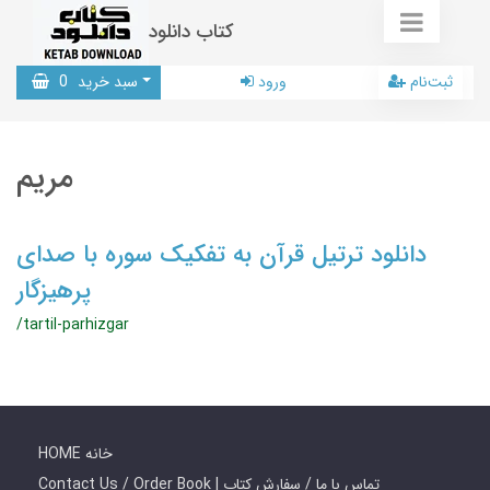
کتاب دانلود
ثبت‌نام
ورود
سبد خرید
0
مریم
دانلود ترتیل قرآن به تفکیک سوره با صدای
پرهیزگار
/tartil-parhizgar
HOME خانه
Contact Us / Order Book | تماس با ما / سفارش کتاب