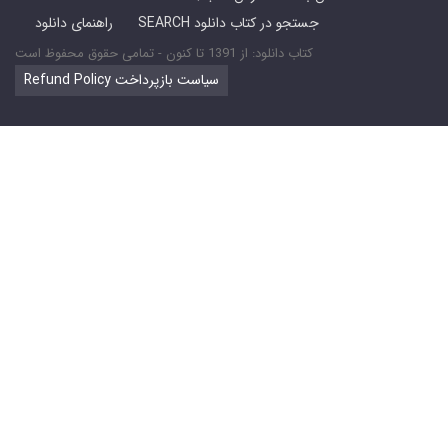
SEARCH جستجو در کتاب دانلود
راهنمای دانلود
کتاب دانلود: از 1391 تا کنون - تمامی حقوق محفوظ است
Refund Policy سیاست بازپرداخت