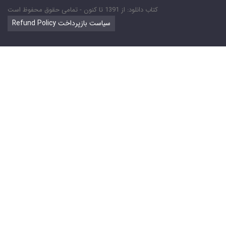
کتاب دانلود: از 1391 تا کنون - تمامی حقوق محفوظ است
Refund Policy سیاست بازپرداخت