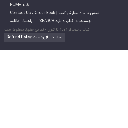
HOME خانه
Contact Us / Order Book | تماس با ما / سفارش کتاب
SEARCH جستجو در کتاب دانلود
راهنمای دانلود
کتاب دانلود: از 1391 تا کنون - تمامی حقوق محفوظ است
Refund Policy سیاست بازپرداخت