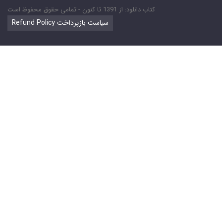
کتاب دانلود: از 1391 تا کنون - تمامی حقوق محفوظ است
Refund Policy سیاست بازپرداخت