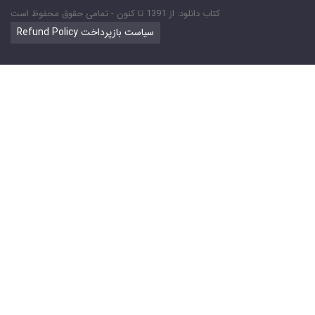
کتاب دانلود: از 1391 تا کنون - تمامی حقوق محفوظ است
Refund Policy سیاست بازپرداخت