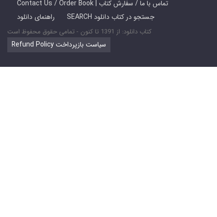
Contact Us / Order Book | تماس با ما / سفارش کتاب
SEARCH جستجو در کتاب دانلود
راهنمای دانلود
کتاب دانلود: از 1391 تا کنون - تمامی حقوق محفوظ است
Refund Policy سیاست بازپرداخت