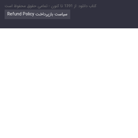
کتاب دانلود: از 1391 تا کنون - تمامی حقوق محفوظ است
Refund Policy سیاست بازپرداخت