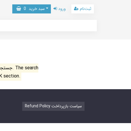
ثبت‌نام
ورود
سبد خرید
0
جستجو ن
K section.
Refund Policy سیاست بازپرداخت