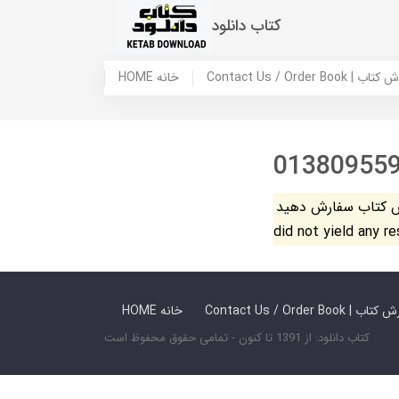
کتاب دانلود
 ما / سفارش کتاب
HOME خانه
01380955
فارش دهید. The search
did not yield any r
 ما / سفارش کتاب
HOME خانه
کتاب دانلود: از 1391 تا کنون - تمامی حقوق محفوظ است