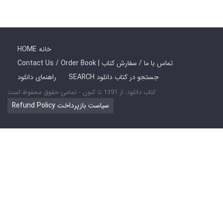
HOME خانه
Contact Us / Order Book | تماس با ما / سفارش کتاب
SEARCH جستجو در کتاب دانلود
راهنمای دانلود
کتاب دانلود: از 1391 تا کنون - تمامی حقوق محفوظ است
Refund Policy سیاست بازپرداخت