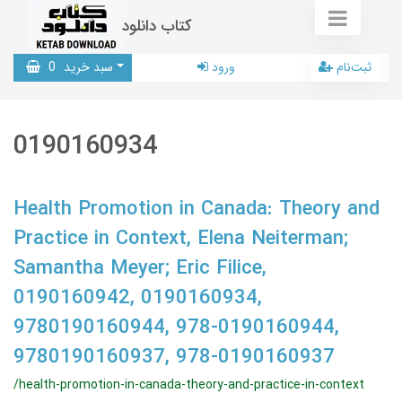
کتاب دانلود
ثبت‌نام
ورود
سبد خرید
0
0190160934
Health Promotion in Canada: Theory and
Practice in Context, Elena Neiterman;
Samantha Meyer; Eric Filice,
0190160942, 0190160934,
9780190160944, 978-0190160944,
9780190160937, 978-0190160937
/health-promotion-in-canada-theory-and-practice-in-context