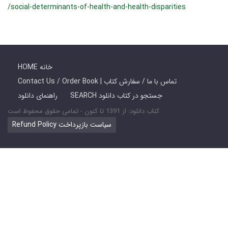
/social-determinants-of-health-and-health-disparities
HOME خانه
Contact Us / Order Book | تماس با ما / سفارش کتاب
SEARCH جستجو در کتاب دانلود
راهنمای دانلود
کتاب دانلود: از 1391 تا کنون - تمامی حقوق محفوظ است
Refund Policy سیاست بازپرداخت