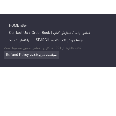
HOME خانه
Contact Us / Order Book | تماس با ما / سفارش کتاب
SEARCH جستجو در کتاب دانلود
راهنمای دانلود
کتاب دانلود: از 1391 تا کنون - تمامی حقوق محفوظ است
Refund Policy سیاست بازپرداخت