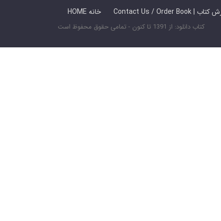
 ما / سفارش کتاب
HOME خانه
کتاب دانلود: از 1391 تا کنون - تمامی حقوق محفوظ است