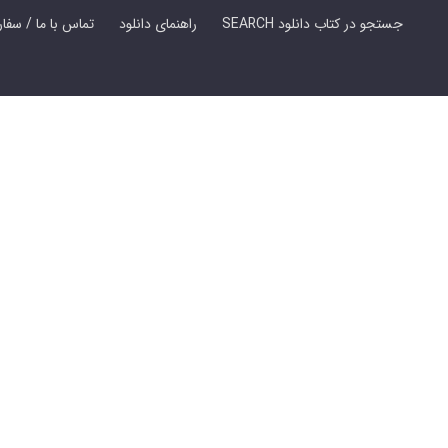
SEARCH جستجو در کتاب دانلود
راهنمای دانلود
Contact Us / Order Book | تماس با