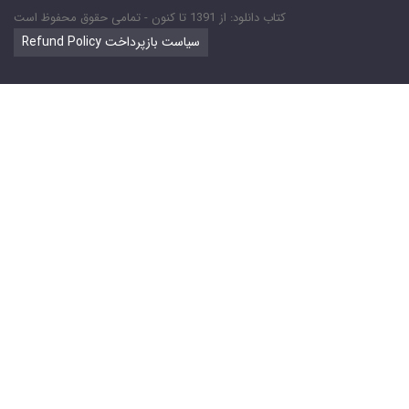
کتاب دانلود: از 1391 تا کنون - تمامی حقوق محفوظ است
Refund Policy سیاست بازپرداخت