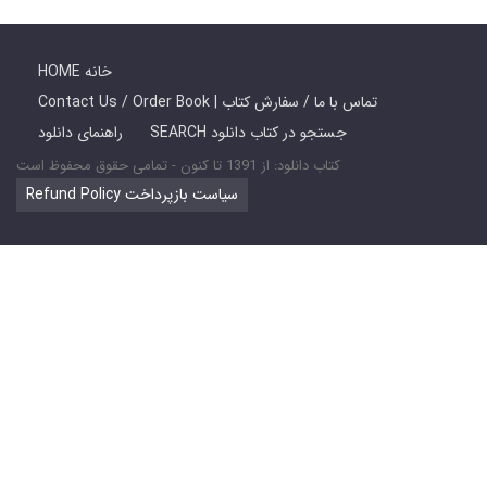
HOME خانه
Contact Us / Order Book | تماس با ما / سفارش کتاب
SEARCH جستجو در کتاب دانلود
راهنمای دانلود
کتاب دانلود: از 1391 تا کنون - تمامی حقوق محفوظ است
Refund Policy سیاست بازپرداخت