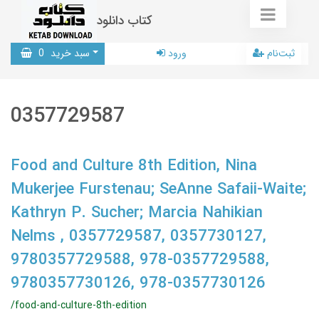
کتاب دانلود
ثبت‌نام
ورود
سبد خرید
0
0357729587
Food and Culture 8th Edition, Nina
Mukerjee Furstenau; SeAnne Safaii-Waite;
Kathryn P. Sucher; Marcia Nahikian
Nelms , 0357729587, 0357730127,
9780357729588, 978-0357729588,
9780357730126, 978-0357730126
/food-and-culture-8th-edition