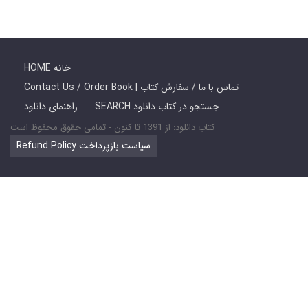
HOME خانه
Contact Us / Order Book | تماس با ما / سفارش کتاب
SEARCH جستجو در کتاب دانلود
راهنمای دانلود
کتاب دانلود: از 1391 تا کنون - تمامی حقوق محفوظ است
Refund Policy سیاست بازپرداخت