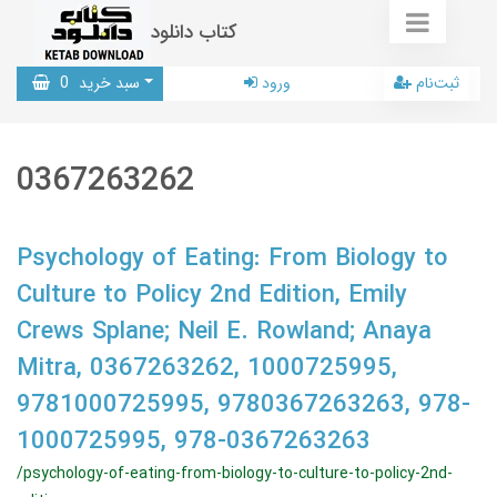
کتاب دانلود
ثبت‌نام
ورود
سبد خرید
0
0367263262
Psychology of Eating: From Biology to
Culture to Policy 2nd Edition, Emily
Crews Splane; Neil E. Rowland; Anaya
Mitra, 0367263262, 1000725995,
9781000725995, 9780367263263, 978-
1000725995, 978-0367263263
/psychology-of-eating-from-biology-to-culture-to-policy-2nd-