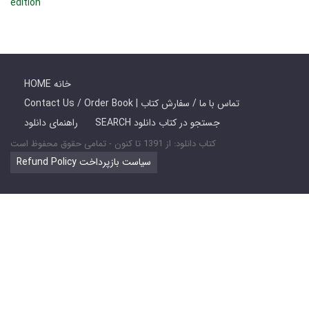
edition
HOME خانه
Contact Us / Order Book | تماس با ما / سفارش کتاب
SEARCH جستجو در کتاب دانلود
راهنمای دانلود
کتاب دانلود: از 1391 تا کنون - تمامی حقوق محفوظ است
Refund Policy سیاست بازپرداخت