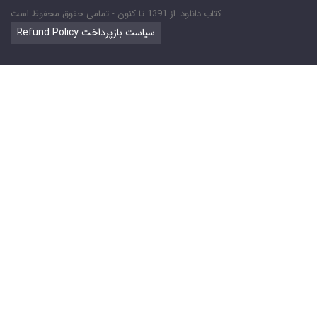
کتاب دانلود: از 1391 تا کنون - تمامی حقوق محفوظ است
Refund Policy سیاست بازپرداخت