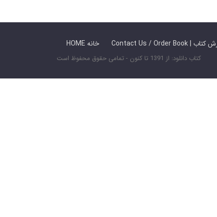
 ما / سفارش کتاب
HOME خانه
کتاب دانلود: از 1391 تا کنون - تمامی حقوق محفوظ است