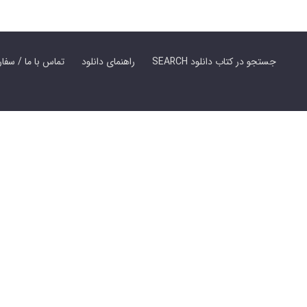
SEARCH جستجو در کتاب دانلود
راهنمای دانلود
Contact Us / Order Book | تماس با