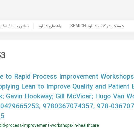
SEARCH جستجو در کتاب دانلود
راهنمای دانلود
Contact Us / Order Book | تماس با
53
de to Rapid Process Improvement Workshops
pplying Lean to Improve Quality and Patient 
; Gavin Hookway; Gill McVicar; Hugo Van W
 0429665253, 9780367074357, 978-036707
25
rapid-process-improvement-workshops-in-healthcare