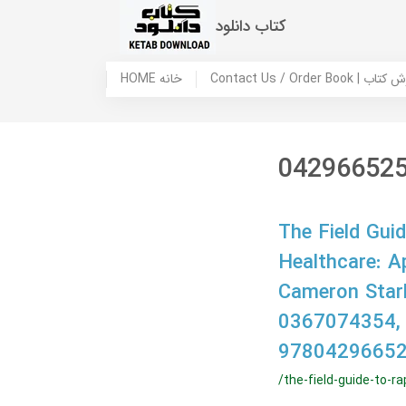
کتاب دانلود
 ما / سفارش کتاب
HOME خانه
04296652
The Field Gui
Healthcare: A
Cameron Stark
0367074354,
9780429665
/the-field-guide-to-