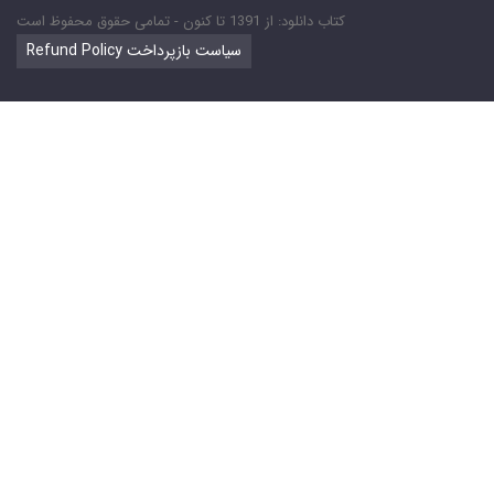
کتاب دانلود: از 1391 تا کنون - تمامی حقوق محفوظ است
Refund Policy سیاست بازپرداخت