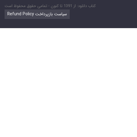
کتاب دانلود: از 1391 تا کنون - تمامی حقوق محفوظ است
Refund Policy سیاست بازپرداخت