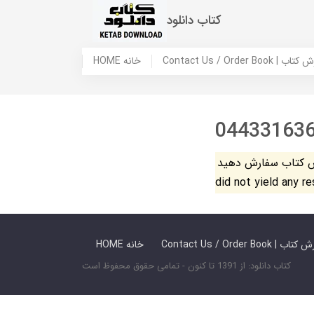
کتاب دانلود
 ما / سفارش کتاب
HOME خانه
04433163
فارش دهید. The search
did not yield any r
 ما / سفارش کتاب
HOME خانه
کتاب دانلود: از 1391 تا کنون - تمامی حقوق محفوظ است