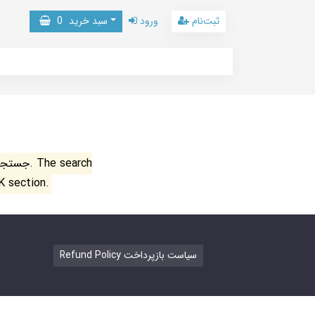
ثبت‌نام
ورود
سبد خرید
0
جستجو ن
K section.
Refund Policy سیاست بازپرداخت