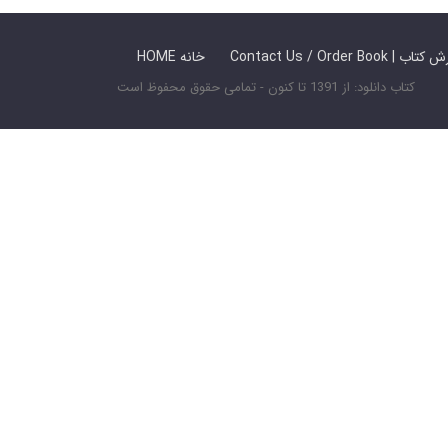
 ما / سفارش کتاب
HOME خانه
کتاب دانلود: از 1391 تا کنون - تمامی حقوق محفوظ است