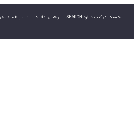
SEARCH جستجو در کتاب دانلود
راهنمای دانلود
Contact Us / Order Book | تماس با