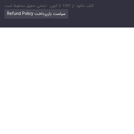
کتاب دانلود: از 1391 تا کنون - تمامی حقوق محفوظ است
Refund Policy سیاست بازپرداخت