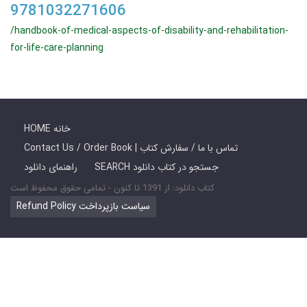
9781032271606
/handbook-of-medical-aspects-of-disability-and-rehabilitation-
for-life-care-planning
HOME خانه
Contact Us / Order Book | تماس با ما / سفارش کتاب
SEARCH جستجو در کتاب دانلود
راهنمای دانلود
کتاب دانلود: از 1391 تا کنون - تمامی حقوق محفوظ است
Refund Policy سیاست بازپرداخت