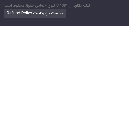
کتاب دانلود: از 1391 تا کنون - تمامی حقوق محفوظ است
Refund Policy سیاست بازپرداخت