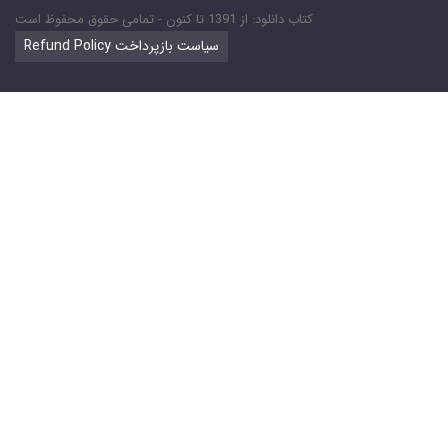
کتاب دانلود: از 1391 تا کنون - تمامی حقوق محفوظ است
Refund Policy سیاست بازپرداخت