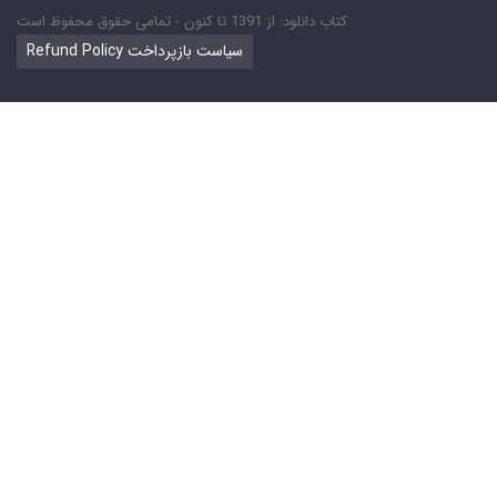
کتاب دانلود: از 1391 تا کنون - تمامی حقوق محفوظ است
Refund Policy سیاست بازپرداخت