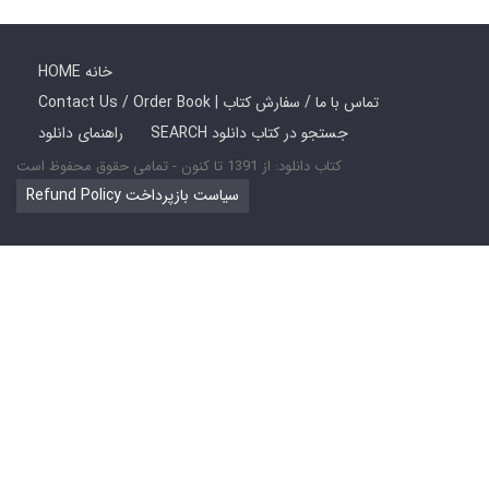
HOME خانه
Contact Us / Order Book | تماس با ما / سفارش کتاب
SEARCH جستجو در کتاب دانلود
راهنمای دانلود
کتاب دانلود: از 1391 تا کنون - تمامی حقوق محفوظ است
Refund Policy سیاست بازپرداخت