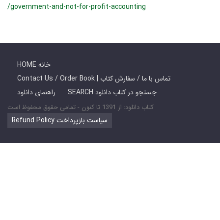
/government-and-not-for-profit-accounting
HOME خانه
Contact Us / Order Book | تماس با ما / سفارش کتاب
SEARCH جستجو در کتاب دانلود
راهنمای دانلود
کتاب دانلود: از 1391 تا کنون - تمامی حقوق محفوظ است
Refund Policy سیاست بازپرداخت