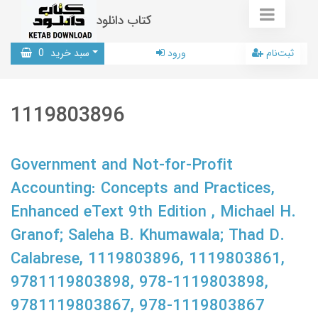
کتاب دانلود
ثبت‌نام
ورود
سبد خرید
0
1119803896
Government and Not-for-Profit
Accounting: Concepts and Practices,
Enhanced eText 9th Edition , Michael H.
Granof; Saleha B. Khumawala; Thad D.
Calabrese, 1119803896, 1119803861,
9781119803898, 978-1119803898,
9781119803867, 978-1119803867