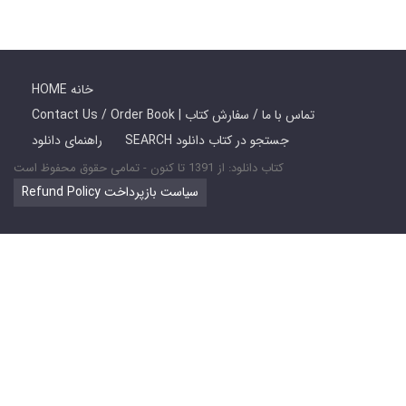
HOME خانه
Contact Us / Order Book | تماس با ما / سفارش کتاب
SEARCH جستجو در کتاب دانلود
راهنمای دانلود
کتاب دانلود: از 1391 تا کنون - تمامی حقوق محفوظ است
Refund Policy سیاست بازپرداخت