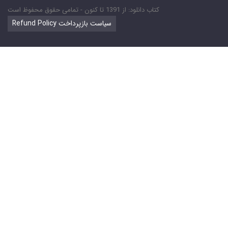
کتاب دانلود: از 1391 تا کنون - تمامی حقوق محفوظ است
Refund Policy سیاست بازپرداخت