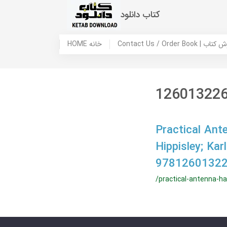
کتاب دانلود
 ما / سفارش کتاب
HOME خانه
12601322
Practical Ant
Hippisley; K
97812601322
/practical-antenna-h