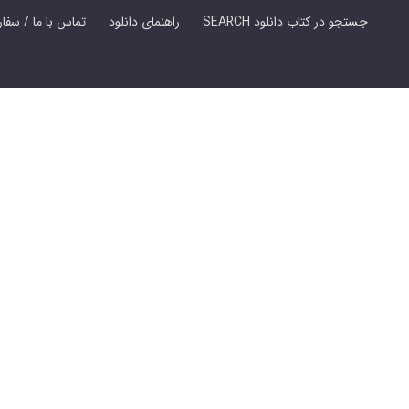
SEARCH جستجو در کتاب دانلود
راهنمای دانلود
Contact Us / Order Book | تماس با