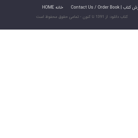
 ما / سفارش کتاب
HOME خانه
کتاب دانلود: از 1391 تا کنون - تمامی حقوق محفوظ است