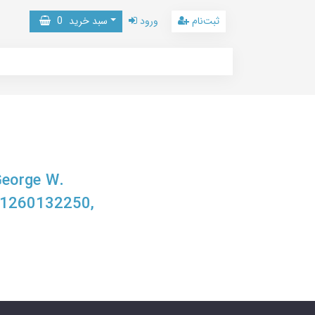
ثبت‌نام
ورود
سبد خرید
0
George W.
781260132250,