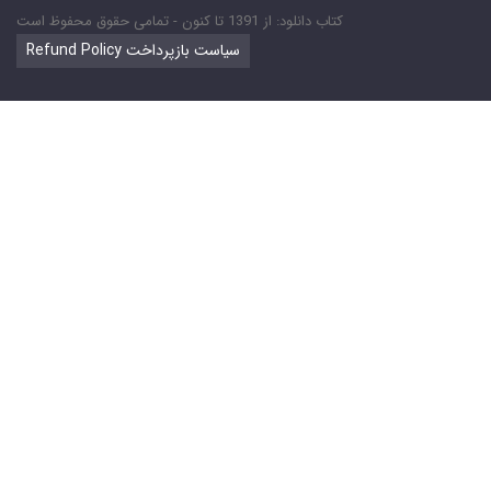
کتاب دانلود: از 1391 تا کنون - تمامی حقوق محفوظ است
Refund Policy سیاست بازپرداخت