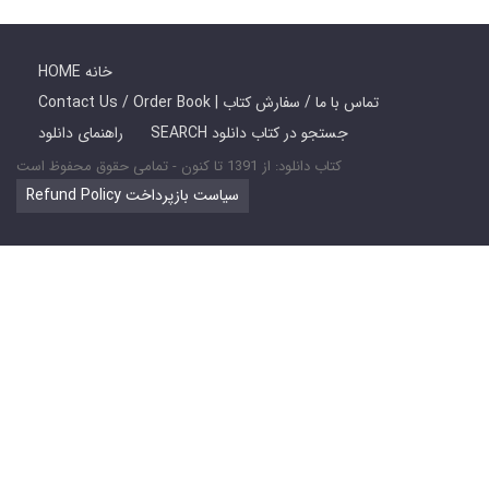
HOME خانه
Contact Us / Order Book | تماس با ما / سفارش کتاب
SEARCH جستجو در کتاب دانلود
راهنمای دانلود
کتاب دانلود: از 1391 تا کنون - تمامی حقوق محفوظ است
Refund Policy سیاست بازپرداخت