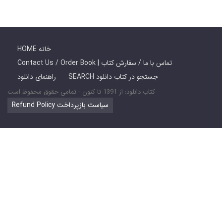
HOME خانه
Contact Us / Order Book | تماس با ما / سفارش کتاب
SEARCH جستجو در کتاب دانلود
راهنمای دانلود
کتاب دانلود: از 1391 تا کنون - تمامی حقوق محفوظ است
Refund Policy سیاست بازپرداخت