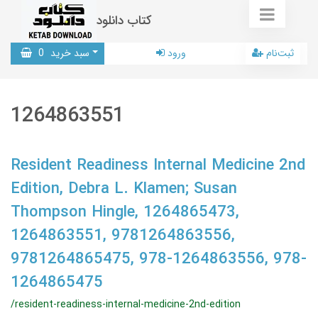
کتاب دانلود
ثبت‌نام
ورود
سبد خرید
0
1264863551
Resident Readiness Internal Medicine 2nd
Edition, Debra L. Klamen; Susan
Thompson Hingle, 1264865473,
1264863551, 9781264863556,
9781264865475, 978-1264863556, 978-
1264865475
/resident-readiness-internal-medicine-2nd-edition