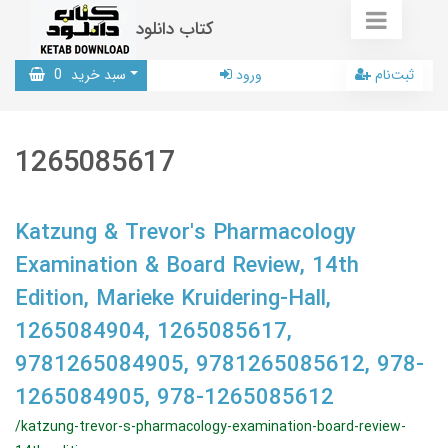
کتاب دانلود
ثبت‌نام
ورود
سبد خرید
0
1265085617
Katzung & Trevor's Pharmacology
Examination & Board Review, 14th
Edition, Marieke Kruidering-Hall,
1265084904, 1265085617,
9781265084905, 9781265085612, 978-
1265084905, 978-1265085612
/katzung-trevor-s-pharmacology-examination-board-review-