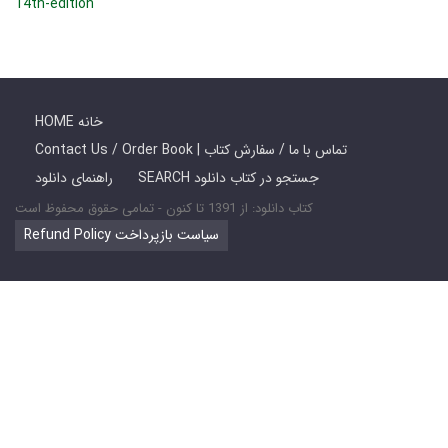
14th-edition
HOME خانه
Contact Us / Order Book | تماس با ما / سفارش کتاب
SEARCH جستجو در کتاب دانلود
راهنمای دانلود
کتاب دانلود: از 1391 تا کنون - تمامی حقوق محفوظ است
Refund Policy سیاست بازپرداخت