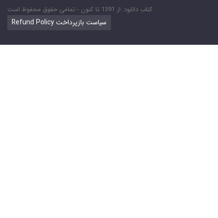
کتاب دانلود: از 1391 تا کنون - تمامی حقوق محفوظ است
Refund Policy سیاست بازپرداخت