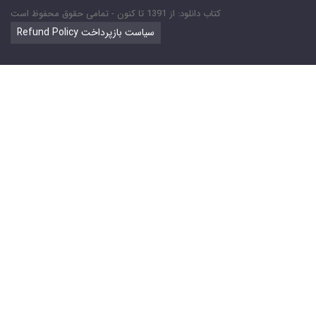
کتاب دانلود: از 1391 تا کنون - تمامی حقوق محفوظ است
Refund Policy سیاست بازپرداخت