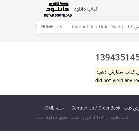
کتاب دانلود
 ما / سفارش کتاب
HOME خانه
13943514
فارش دهید. The search
did not yield any r
 ما / سفارش کتاب
HOME خانه
کتاب دانلود: از 1391 تا کنون - تمامی حقوق محفوظ است