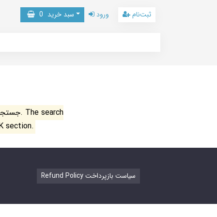
ثبت‌نام
ورود
سبد خرید
0
جستجو ن
K section.
Refund Policy سیاست بازپرداخت