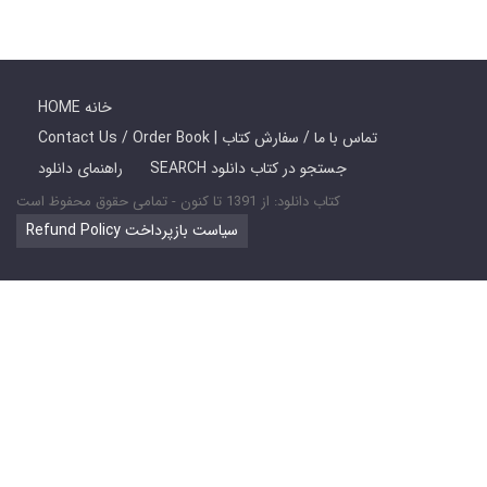
HOME خانه
Contact Us / Order Book | تماس با ما / سفارش کتاب
SEARCH جستجو در کتاب دانلود
راهنمای دانلود
کتاب دانلود: از 1391 تا کنون - تمامی حقوق محفوظ است
Refund Policy سیاست بازپرداخت