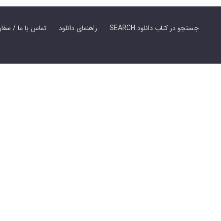
SEARCH جستجو در کتاب دانلود
راهنمای دانلود
Contact Us / Order Book | تماس با