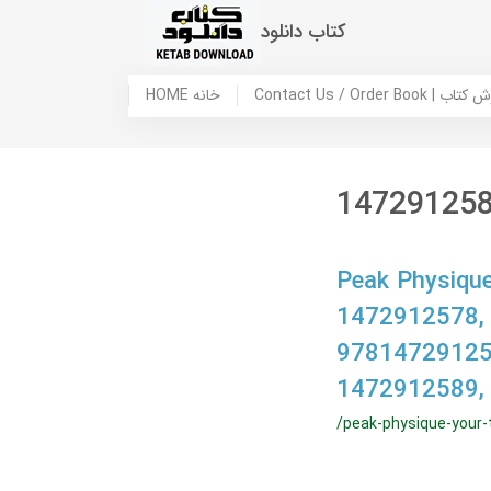
کتاب دانلود
 ما / سفارش کتاب
HOME خانه
14729125
Peak Physique
1472912578,
97814729125
1472912589,
/peak-physique-your-