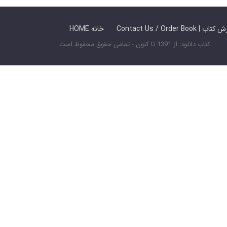
 ما / سفارش کتاب
HOME خانه
کتاب دانلود: از 1391 تا کنون - تمامی حقوق محفوظ است