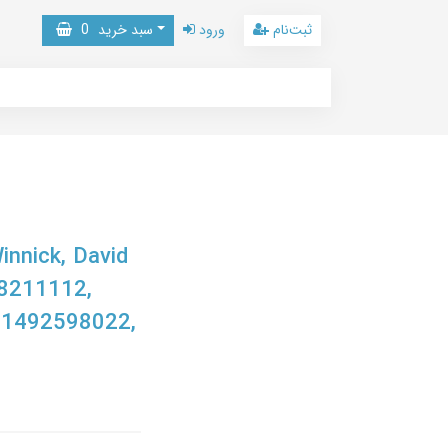
ثبت‌نام
ورود
سبد خرید
0
innick, David
8211112,
-1492598022,