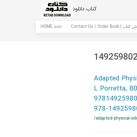
کتاب دانلود
 ما / سفارش کتاب
HOME خانه
14925980
Adapted Physi
L Porretta, 
97814925980
978-1492598
/adapted-physical-ed