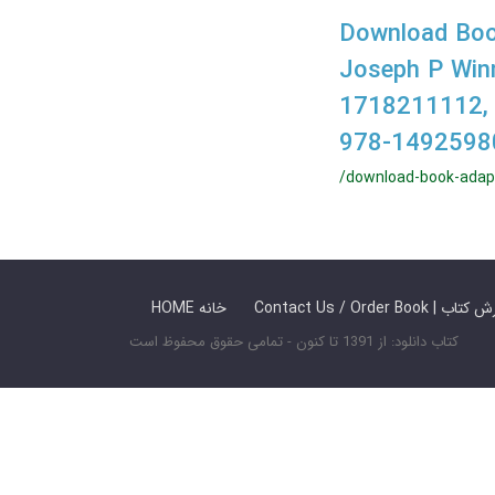
Download Book
Joseph P Win
1718211112,
978-1492598
/download-book-adapt
 ما / سفارش کتاب
HOME خانه
کتاب دانلود: از 1391 تا کنون - تمامی حقوق محفوظ است