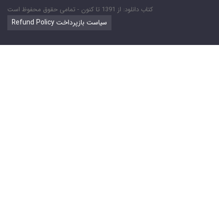
کتاب دانلود: از 1391 تا کنون - تمامی حقوق محفوظ است
Refund Policy سیاست بازپرداخت