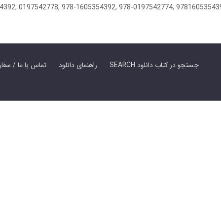
354392, 0197542778, 978-1605354392, 978-0197542774, 9781605354
SEARCH جستجو در کتاب دانلود
راهنمای دانلود
Contact Us / Order Book | تماس با