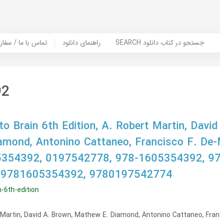
SEARCH جستجو در کتاب دانلود
راهنمای دانلود
Contact Us / Order Book | تماس با
92
o Brain 6th Edition, A. Robert Martin, David
mond, Antonino Cattaneo, Francisco F. De-
05354392, 0197542778, 978-1605354392, 9
 9781605354392, 9780197542774
-6th-edition
t Martin, David A. Brown, Mathew E. Diamond, Antonino Cattaneo, Fran