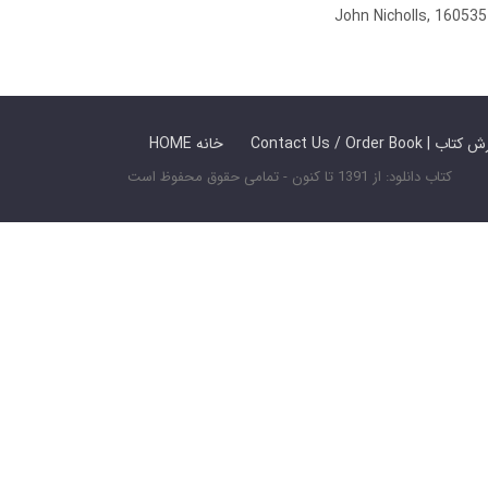
John Nicholls, 1605
 ما / سفارش کتاب
HOME خانه
کتاب دانلود: از 1391 تا کنون - تمامی حقوق محفوظ است