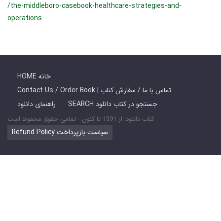
/the-middleboro-casebook-healthcare-strategies-and-
operations
HOME خانه
Contact Us / Order Book | تماس با ما / سفارش کتاب
SEARCH جستجو در کتاب دانلود
راهنمای دانلود
کتاب دانلود: از 1391 تا کنون - تمامی حقوق محفوظ است
Refund Policy سیاست بازپرداخت