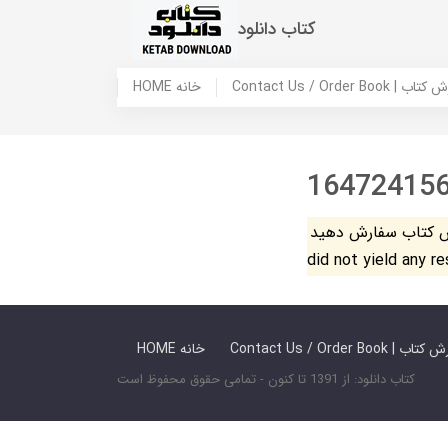
کتاب دانلود
 ما / سفارش کتاب
HOME خانه
16472415
فارش دهید. The search
did not yield any r
 ما / سفارش کتاب
HOME خانه
کتاب دانلود: از 1391 تا کنون - تمامی حقوق محفوظ است