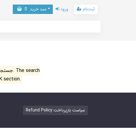
ثبت‌نام
ورود
سبد خرید
0
جستجو ن
K section.
Refund Policy سیاست بازپرداخت