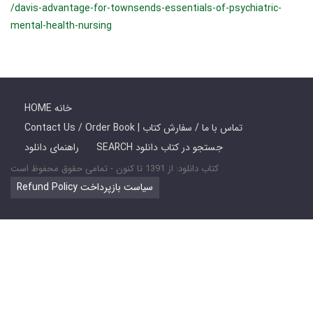
/davis-advantage-for-townsends-essentials-of-psychiatric-
mental-health-nursing
HOME خانه
Contact Us / Order Book | تماس با ما / سفارش کتاب
SEARCH جستجو در کتاب دانلود
راهنمای دانلود
کتاب دانلود: از 1391 تا کنون - تمامی حقوق محفوظ است
Refund Policy سیاست بازپرداخت