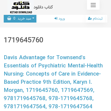
کتاب دانلود
ثبت‌نام
ورود
سبد خرید
0
1719645760
Davis Advantage for Townsend's
Essentials of Psychiatric Mental-Health
Nursing: Concepts of Care in Evidence-
Based Practice 9th Edition, Karyn I.
Morgan, 1719645760, 1719647569,
9781719645768, 978-1719645768,
9781719647564, 978-1719647564