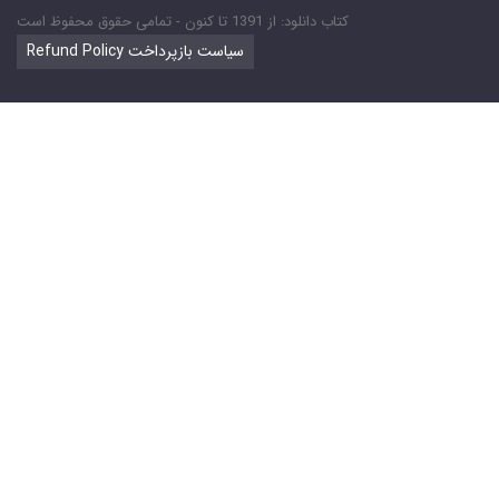
کتاب دانلود: از 1391 تا کنون - تمامی حقوق محفوظ است
Refund Policy سیاست بازپرداخت