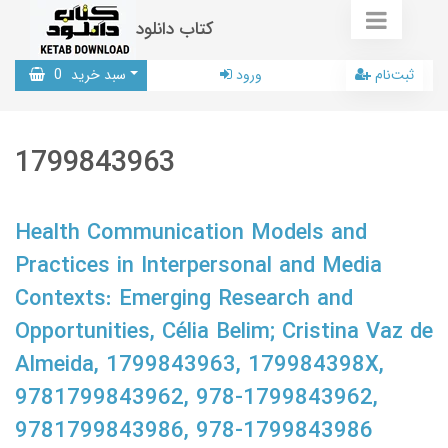
کتاب دانلود
ثبت‌نام
ورود
سبد خرید
0
1799843963
Health Communication Models and
Practices in Interpersonal and Media
Contexts: Emerging Research and
Opportunities, Célia Belim; Cristina Vaz de
Almeida, 1799843963, 179984398X,
9781799843962, 978-1799843962,
9781799843986, 978-1799843986