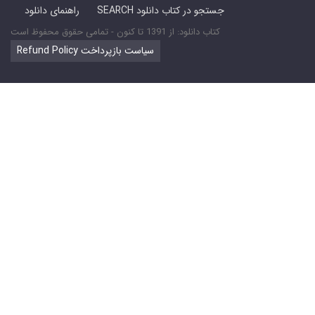
SEARCH جستجو در کتاب دانلود
راهنمای دانلود
کتاب دانلود: از 1391 تا کنون - تمامی حقوق محفوظ است
Refund Policy سیاست بازپرداخت